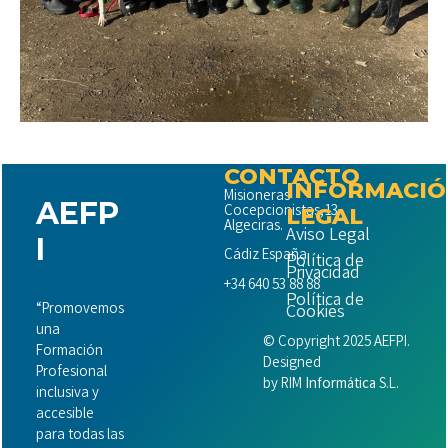
CONTACTO
INFORMACI
Misioneras
AEFP
Cocepcionistas,13
LEGAL
Algeciras.
Aviso Legal
I
Cádiz España.
Política de
Privacidad
+34 640 53 88 88
Política de
“Promovemos
Cookies
una
© Copyright 2025 AEFPI.
Formación
Designed
Profesional
by
RIM
Informática
S.L.
inclusiva y
accesible
para todas las