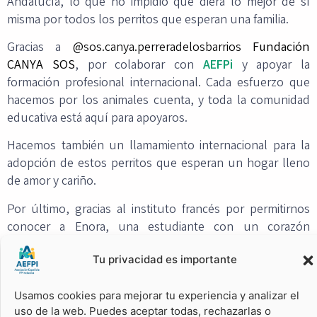
Andalucía, lo que no impidió que diera lo mejor de sí
misma por todos los perritos que esperan una familia.
Gracias a
@sos.canya.perreradelosbarrios
Fundación
CANYA SOS
, por colaborar con
AEFPi
y apoyar la
formación profesional internacional. Cada esfuerzo que
hacemos por los animales cuenta, y toda la comunidad
educativa está aquí para apoyaros.
Hacemos también un llamamiento internacional para la
adopción de estos perritos que esperan un hogar lleno
de amor y cariño.
Por último, gracias al instituto francés por permitirnos
conocer a Enora, una estudiante con un corazón
enorme. Le deseamos un futuro maravilloso, lleno de
Tu privacidad es importante
buenas oportunidades, y esperamos verla de nuevo en
España.
Usamos cookies para mejorar tu experiencia y analizar el
uso de la web. Puedes aceptar todas, rechazarlas o