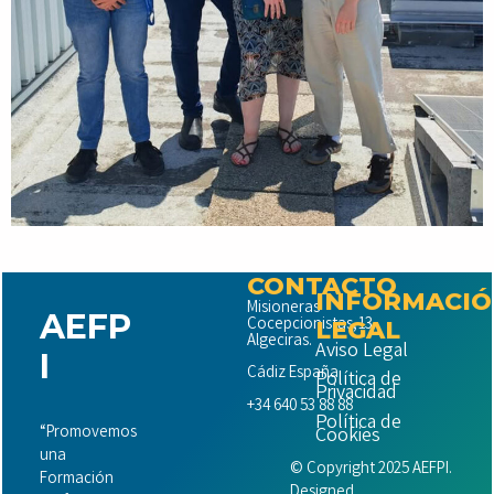
CONTACTO
INFORMACI
Misioneras
AEFP
Cocepcionistas,13
LEGAL
Algeciras.
Aviso Legal
I
Cádiz España.
Política de
Privacidad
+34 640 53 88 88
Política de
“Promovemos
Cookies
una
© Copyright 2025 AEFPI.
Formación
Designed