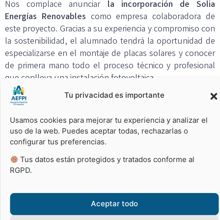
Nos complace anunciar
la incorporación de Solia
Energías Renovables
como empresa colaboradora de
este proyecto. Gracias a su experiencia y compromiso con
la sostenibilidad, el alumnado tendrá la oportunidad de
especializarse en el montaje de placas solares y conocer
de primera mano todo el proceso técnico y profesional
que conlleva una instalación fotovoltaica.
Tu privacidad es importante
La colaboración entre centros educativos, entidades
europeas y empresas del Campo de Gibraltar demuestra
Usamos cookies para mejorar tu experiencia y analizar el
que la
Formación Profesional es una herramienta clave
uso de la web. Puedes aceptar todas, rechazarlas o
para construir un futuro más sostenible e internacional.
configurar tus preferencias.
Desde
AEFPI
estamos convencidos de que este proyecto
Tus datos están protegidos y tratados conforme al
será un gran éxito gracias a la implicación de empresas
RGPD.
comprometidas con la innovación y la formación de
nuevos profesionales, como
Solia Energías Renovables.
Aceptar todo
Formación internacional, sostenibilidad y