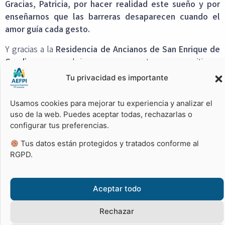
Gracias, Patricia, por hacer realidad este sueño y por
enseñarnos que las barreras desaparecen cuando el
amor guía cada gesto.
Y gracias a la
Residencia de Ancianos de San Enrique de
Guadiaro
por abrirnos sus puertas y permitirnos
desarrollar este proyecto piloto. Gracias por confiar en
Tu privacidad es importante
nosotros y por dejarnos compartir momentos tan
especiales con nuestros mayores.
Usamos cookies para mejorar tu experiencia y analizar el
uso de la web. Puedes aceptar todas, rechazarlas o
Porque cuidar no es solo ayudar. Cuidar es escuchar.
configurar tus preferencias.
Cuidar es acompañar. Cuidar es querer.
Tus datos están protegidos y tratados conforme al
Y cuando el cuidado se hace con amor, y en espejo, se
RGPD.
deja una huella imborrable en todos los corazones.
Aceptar todo
Rechazar