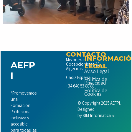
CONTACTO
INFORMACI
Misioneras
AEFP
Cocepcionistas,13
LEGAL
Algeciras.
Aviso Legal
I
Cádiz España.
Política de
Privacidad
+34 640 53 88 88
Política de
“Promovemos
Cookies
una
© Copyright 2025 AEFPI.
Formación
Designed
Profesional
by
RIM
Informática
S.L.
inclusiva y
accesible
para todas las